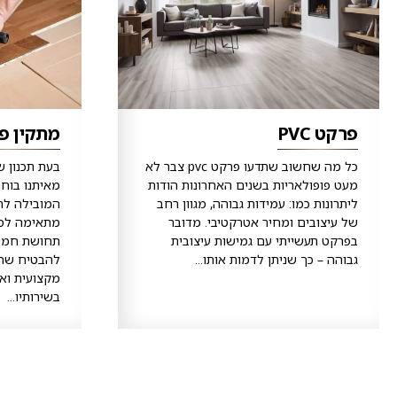
פרקט PVC
מתקין פ
כל מה שחשוב שתדעו פרקט pvc צבר לא
בעת תכנון ש
מעט פופולאריות בשנים האחרונות הודות
מאיתנו בוח
ליתרונות כמו: עמידות גבוהה, מגוון רחב
המובילה לר
של עיצובים ומחיר אטרקטיבי. מדובר
מתאימה למגו
בפרקט תעשייתי עם גמישות עיצובית
תחושת חמימו
גבוהה – כך שניתן לדמות אותו...
להבטיח שה
מקצועית ואי
בשירותיו...