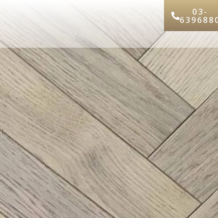
03-
639688