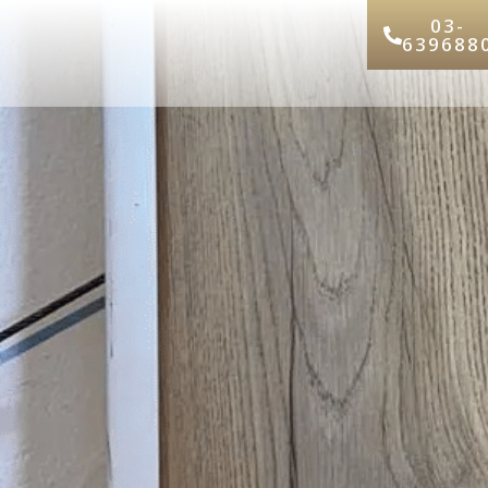
03-
639688